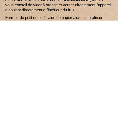
vous conseil de vider 6 orange et verser directement l’appareil
à coulant directement à l’intérieur du fruit.
Formez de petit socle à l’aide de papier aluminium afin de
stabiliser l’orange.
Disposer le charbon pour une cuisson indirecte ou utilisez un
déflecteur. Votre barbecue doit être entre 180 degrés et 200
maximum.
Cuire 25 minutes.
Servez chaud avec une boule de sorbet à l’orange ou de glace
vanille.
Ce dessert est à tomber par terre.