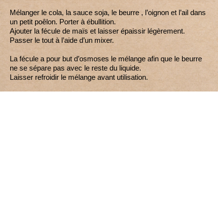
Mélanger le cola, la sauce soja, le beurre , l’oignon et l’ail dans
un petit poêlon. Porter à ébullition.
Ajouter la fécule de maïs et laisser épaissir légèrement.
Passer le tout à l’aide d’un mixer.
La fécule a pour but d’osmoses le mélange afin que le beurre
ne se sépare pas avec le reste du liquide.
Laisser refroidir le mélange avant utilisation.
Si vous avez une seringue à marinade , injecter chaque filet de
poulet et laisser reposer 3 h minimum au frigo.
Si ce n’est pas le cas, mettre le tout dans un plat hermétique
pus sachet zip et laisser mariner pendant 24h .
Préparer également des cacahuètes et les hacher afin de
préparer une panure.
Au moment de la cuisson , vous avez plusieurs possibilités.
Vous pouvez griller directement sans utiliser la panure de
cacahuètes, ou privilégier une cuisson indirecte.
Accompagnez ce plat avec la recette de taboulé aux légumes
grillés.